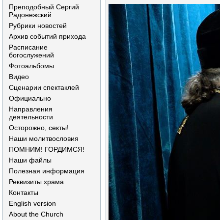
Преподобный Сергий
Радонежский
Рубрики новостей
Архив событий прихода
Расписание
богослужений
Фотоальбомы
Видео
Сценарии спектаклей
Официально
Направления
деятельности
Осторожно, секты!
Наши молитвословия
ПОМНИМ! ГОРДИМСЯ!
Наши файлы
Полезная информация
Реквизиты храма
Контакты
English version
About the Church