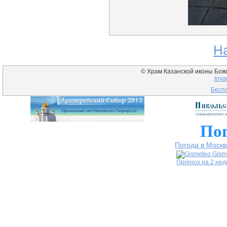
Н
© Храм Казанской иконы Божие
tova
Беспл
Пог
Погода в Москв
Gism
Прогноз на 2 не