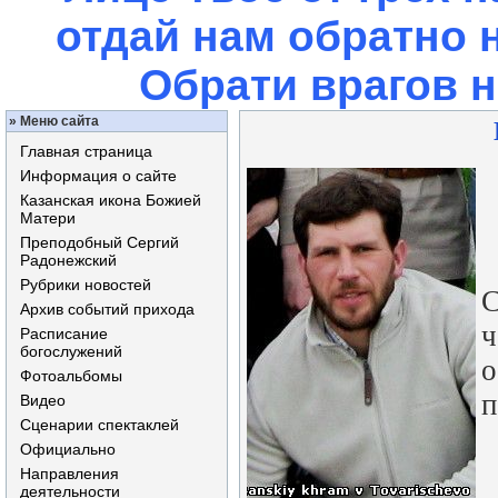
отдай нам обратно 
Обрати врагов 
»
Меню сайта
Главная страница
Информация о сайте
Казанская икона Божией
Матери
Преподобный Сергий
Н
Радонежский
Рубрики новостей
Архив событий прихода
Расписание
богослужений
о
Фотоальбомы
п
Видео
Сценарии спектаклей
Официально
Направления
деятельности