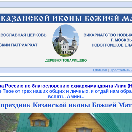
Главная
|
Престольный
за Россию по благословению схиархимандрита Илия (Н
 Твое от грех наших общих и личных, и отдай нам обра
вспять. Аминь
.
праздник Казанской иконы Божией Матер