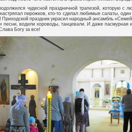
родолжился чудесной праздничной трапезой, которую с л
 настряпал пирожков, кто-то сделал любимые салаты, оди
! Приходской праздник украсил народный ансамбль «Семей
 песни, водили хороводы, танцевали. И даже пасмурная 
Слава Богу за все!