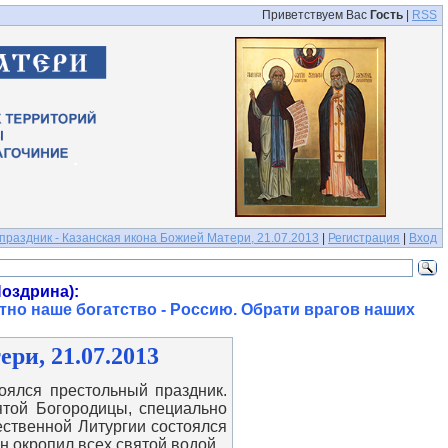
Приветствуем Вас
Гость
|
RSS
раздник - Казанская икона Божией Матери, 21.07.2013
|
Регистрация
|
Вход
оздрина):
тно наше богатство - Россию. Обрати врагов наших
ри, 21.07.2013
ялся престольный праздник.
ятой Богородицы, специально
ественной Литургии состоялся
н окропил всех святой водой.