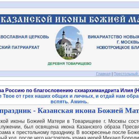
Главная
|
Престольный п
за Россию по благословению схиархимандрита Илия (Н
 Твое от грех наших общих и личных, и отдай нам обра
вспять. Аминь
.
раздник - Казанская икона Божией Мате
 иконы Божией Матери в Товарищеве г. Москвы состо
служении, был освящена икона Казанского образа Пресв
рама к престольному празднику. В воскресенье после Бож
ый ход, после чего настоятель храма иерей Михаил Бороди