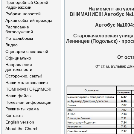
Преподобный Сергий
Радонежский
На момент актуал
Рубрики новостей
ВНИМАНИЕ!!! Автобус №100
Архив событий прихода
Автобус №1004э
Расписание
богослужений
Старокачаловская улица 
Фотоальбомы
Ленинцев (Подольск) - прос
Видео
Сценарии спектаклей
От ост
Официально
Направления
От ст. м. Бульвар Дми
деятельности
Осторожно, секты!
Наши молитвословия
ПОМНИМ! ГОРДИМСЯ!
Наши файлы
Полезная информация
Реквизиты храма
Контакты
English version
About the Church