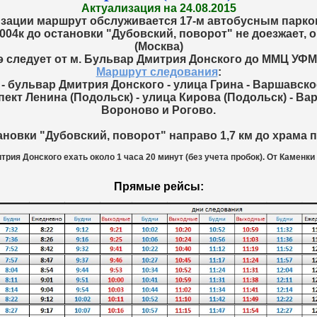
Актуализация на 24.08.2015
изации маршрут обслуживается 17-м автобусным парко
4к до остановки "Дубовский, поворот" не доезжает, о
(Москва)
 следует от м. Бульвар Дмитрия Донского до ММЦ УФМ
Маршрут следования
:
- бульвар Дмитрия Донского - улица Грина - Варшавск
пект Ленина (Подольск) - улица Кирова (Подольск) - Ва
Вороново и Рогово.
ановки "Дубовский, поворот" направо 1,7 км до храма 
трия Донского ехать около 1 часа 20 минут (без учета пробок). От Каменки
Прямые рейсы: