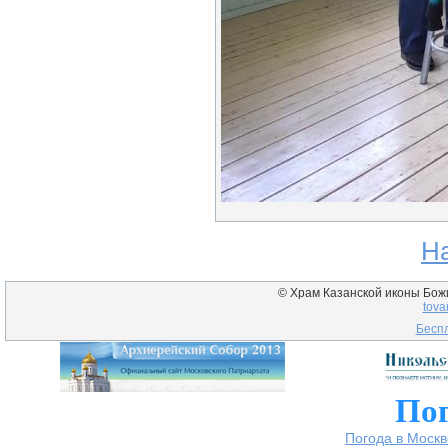
Н
© Храм Казанской иконы Божие
tova
Беспл
Пог
Погода в Москв