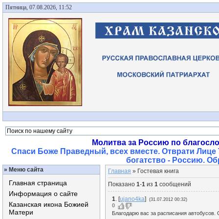
Пятница, 07.08.2026, 11:52
Молитва за Россию по благосл
Спаси Боже Праведный, всех вместе. Отврати Лице 
богатство - Россию. О
»
Меню сайта
Главная
»
Гостевая книга
Главная страница
Показано
1
-
1
из
1
сообщений
Информация о сайте
1
.
[
ujano4ka
]
(31.07.2012 00:32)
Казанская икона Божией
0
Матери
Благодарю вас за расписания автобусов.