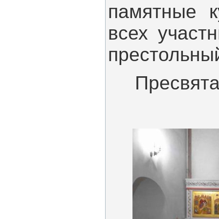
памятные к
всех участ
престольный
Пресвятая 