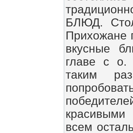
традицион
БЛЮД. Стол
Прихожане п
вкусные бл
главе с о.
таким ра
попробоват
победителей
красивыми 
всем остал