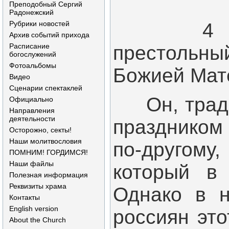
Преподобный Сергий
Радонежский
Рубрики новостей
4 ноябр
Архив событий прихода
Расписание
престольный
богослужений
Фотоальбомы
Божией Мат
Видео
Сценарии спектаклей
Он, традиц
Официально
Направления
деятельности
праздником
Осторожно, секты!
Наши молитвословия
по-другому
ПОМНИМ! ГОРДИМСЯ!
Наши файлы
который в 
Полезная информация
Реквизиты храма
Однако в н
Контакты
English version
россиян это
About the Church