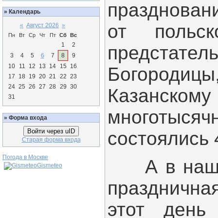
празднова
»
Календарь
от польс
«
Август 2026
»
Пн
Вт
Ср
Чт
Пт
Сб
Вс
1
2
предстател
3
4
5
6
7
8
9
10
11
12
13
14
15
16
Богородицы
17
18
19
20
21
22
23
24
25
26
27
28
29
30
Казанскому 
31
многотыся
»
Форма входа
Войти через uID
состоялись 
Старая форма входа
Погода в Москве
А в нашем 
Gismeteo
празднична
этот день