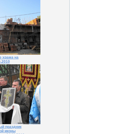
е храма на
6.2010
ый праздник
ой иконы