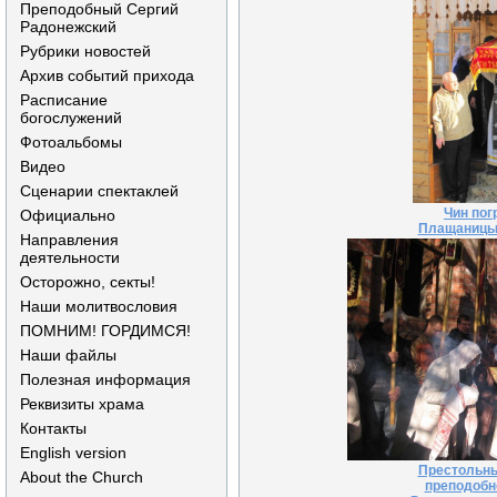
Преподобный Сергий
Радонежский
Рубрики новостей
Архив событий прихода
Расписание
богослужений
Фотоальбомы
Видео
Сценарии спектаклей
Чин пог
Официально
Плащаницы,
Направления
деятельности
Осторожно, секты!
Наши молитвословия
ПОМНИМ! ГОРДИМСЯ!
Наши файлы
Полезная информация
Реквизиты храма
Контакты
English version
Престольны
About the Church
преподобн