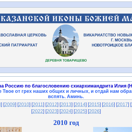
за Россию по благословению схиархимандрита Илия (Н
 Твое от грех наших общих и личных, и отдай нам обра
вспять. Аминь
.
8
] [
2009
] [
2010
] [
2011
] [
2012
] [
2013
] [
2014
] [
2015
]
[
2016
] [
2017
] [
[
2022
] [
2023
] [
2024
] [
2025
]
[
2026
]
2010 год