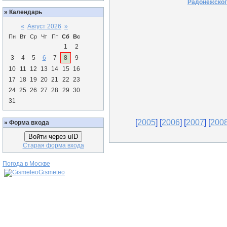
Радонежского
»
Календарь
«
Август 2026
»
Пн
Вт
Ср
Чт
Пт
Сб
Вс
1
2
3
4
5
6
7
8
9
10
11
12
13
14
15
16
17
18
19
20
21
22
23
24
25
26
27
28
29
30
31
[
2005
] [
2006
] [
2007
] [
200
»
Форма входа
Войти через uID
Старая форма входа
Погода в Москве
Gismeteo