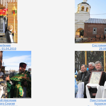
ребения
Состояни
 01.04.2010
29.0
й праздник
Престольн
ого Сергия
Казанск