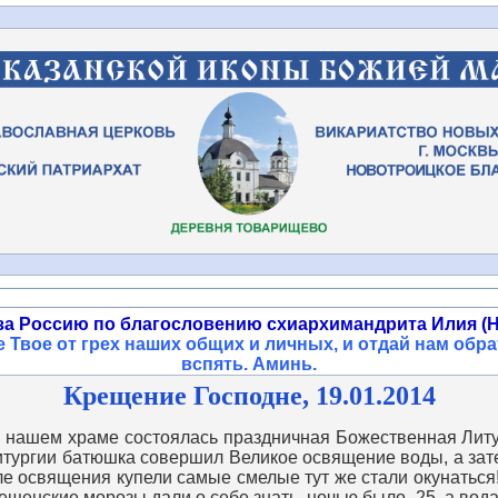
за Россию по благословению схиархимандрита Илия (Н
 Твое от грех наших общих и личных, и отдай нам обра
вспять. Аминь
.
Крещение Господне, 19.01.2014
 нашем храме состоялась праздничная Божественная Литу
итургии батюшка совершил Великое освящение воды, а зат
ле освящения купели самые смелые тут же стали окунаться
рещенские морозы дали о себе знать, ночью было -25, а вода