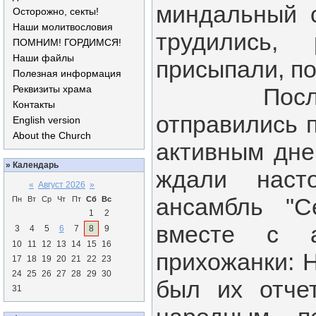
миндальный 
Осторожно, секты!
Наши молитвословия
трудились,
ПОМНИМ! ГОРДИМСЯ!
Наши файлы
присыпали, по
Полезная информация
Реквизиты храма
После тру
Контакты
отправились 
English version
About the Church
активным дне
»
Календарь
ждали наст
«
Август 2026
»
ансамбль "С
Пн
Вт
Ср
Чт
Пт
Сб
Вс
1
2
вместе с 
3
4
5
6
7
8
9
10
11
12
13
14
15
16
прихожанки: Н
17
18
19
20
21
22
23
24
25
26
27
28
29
30
был их отче
31