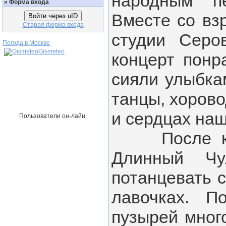
народным п
»
Форма входа
Вместе со вз
Войти через uID
Старая форма входа
студии Серо
Погода в Москве
Gismeteo
концерт понр
сияли улыбка
танцы, хорово
и сердцах наш
Пользователи он-лайн:
После конц
Длинный Чу
потанцевать с
лавочках. П
пузырей много