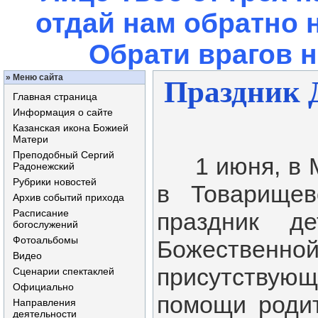
отдай нам обратно 
Обрати врагов 
»
Меню сайта
Праздник Д
Главная страница
Информация о сайте
Казанская икона Божией
Матери
Преподобный Сергий
1 июня, в М
Радонежский
Рубрики новостей
в Товарищев
Архив событий прихода
Расписание
праздник де
богослужений
Фотоальбомы
Божествен
Видео
присутствую
Сценарии спектаклей
Официально
помощи роди
Направления
деятельности