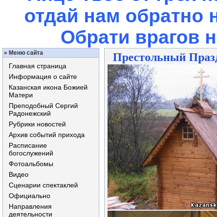
отдай нам обратно 
Обрати врагов 
»
Меню сайта
Престольный Празд
Главная страница
Информация о сайте
Казанская икона Божией
Матери
Преподобный Сергий
Радонежский
Рубрики новостей
Архив событий прихода
Расписание
богослужений
Фотоальбомы
Видео
Сценарии спектаклей
Официально
Направления
деятельности