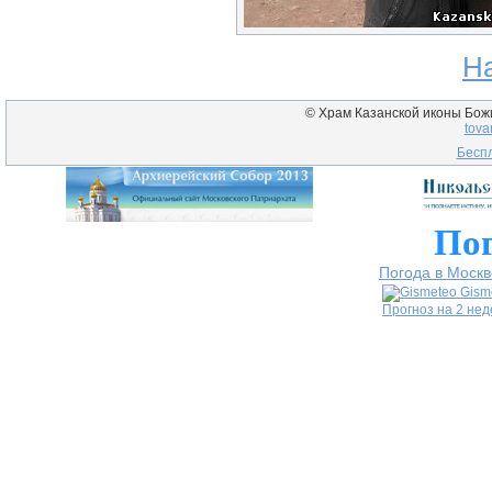
Н
© Храм Казанской иконы Божие
tova
Беспл
Пог
Погода в Москв
Gism
Прогноз на 2 не