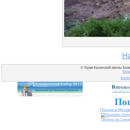
Н
© Храм Казанской иконы Божие
tova
Беспл
Пог
Погода в Москв
Gism
Прогноз на 2 не