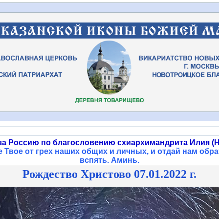
за Россию по благословению схиархимандрита Илия (Н
 Твое от грех наших общих и личных, и отдай нам обра
вспять. Аминь
.
Рождество Христово 07.01.2022 г.