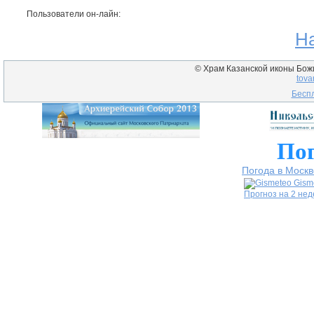
Пользователи он-лайн:
Н
© Храм Казанской иконы Божие
tova
Беспл
Пог
Погода в Москв
Gism
Прогноз на 2 не