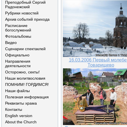
Преподобный Сергий
Радонежский
Рубрики новостей
Архив событий прихода
Расписание
богослужений
Фотоальбомы
Видео
Сценарии спектаклей
Официально
16.03.2006 Первый молебе
Направления
Товарищево
деятельности
Осторожно, секты!
Наши молитвословия
ПОМНИМ! ГОРДИМСЯ!
Наши файлы
Полезная информация
Реквизиты храма
Контакты
English version
About the Church