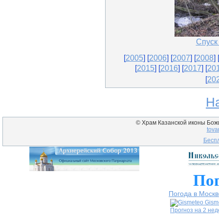
Спуск 
[
2005
] [
2006
] [
2007
] [
2008
] 
[
2015
]
[
2016
] [
2017
] [
20
[
20
Н
© Храм Казанской иконы Божие
tova
Беспл
Пог
Погода в Москв
Gism
Прогноз на 2 не