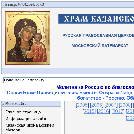
Пятница, 07.08.2026, 06:03
Молитва за Россию по благосл
Спаси Боже Праведный, всех вместе. Отврати Лице 
богатство - Россию. О
»
Меню сайта
[
2005
] [
2006
] [
2007
] [
2008
] 
[
2015
]
[
2016
] [
2017
] [
20
Главная страница
[
20
Информация о сайте
Казанская икона Божией
Матери