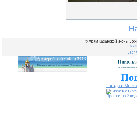
Н
© Храм Казанской иконы Божие
tova
Беспл
Пог
Погода в Москв
Gism
Прогноз на 2 не