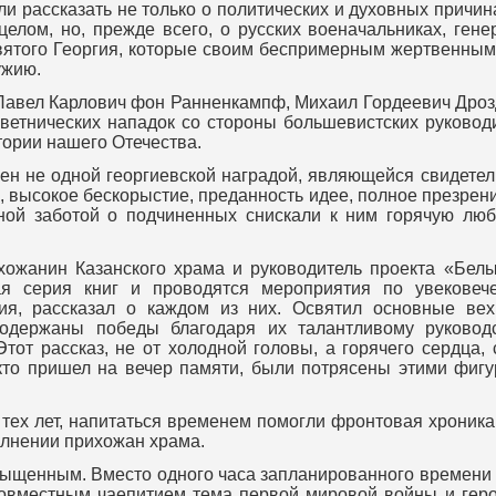
 рассказать не только о политических и духовных причин
целом, но, прежде всего, о русских военачальниках, ген
вятого Георгия, которые своим беспримерным жертвенным
ужию.
вел Карлович фон Ранненкампф, Михаил Гордеевич Дроздо
ветнических нападок со стороны большевистских руководи
тории нашего Отечества.
 не одной георгиевской наградой, являющейся свидетель
, высокое бескорыстие, преданность идее, полное презрен
ной заботой о подчиненных снискали к ним горячую лю
анин Казанского храма и руководитель проекта «Белые
кая серия книг и проводятся мероприятия по увекове
ия, рассказал о каждом из них. Освятил основные вех
одержаны победы благодаря их талантливому руководс
Этот рассказ, не от холодной головы, а горячего сердца, 
кто пришел на вечер памяти, были потрясены этими фигу
х лет, напитаться временем помогли фронтовая хроника, 
олнении прихожан храма.
щенным. Вместо одного часа запланированного времени о
совместным чаепитием тема первой мировой войны и герое