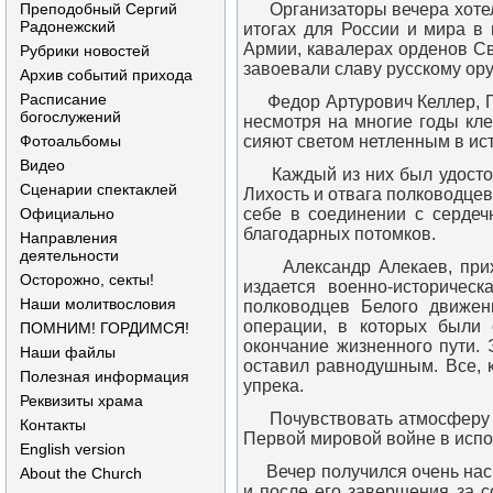
Преподобный Сергий
Организаторы вечера хотели
Радонежский
итогах для России и мира в 
Армии, кавалерах орденов С
Рубрики новостей
завоевали славу русскому ор
Архив событий прихода
Расписание
Федор Артурович Келлер, Па
богослужений
несмотря на многие годы кле
Фотоальбомы
сияют светом нетленным в ис
Видео
Каждый из них был удостоен
Сценарии спектаклей
Лихость и отвага полководцев
Официально
себе в соединении с сердеч
благодарных потомков.
Направления
деятельности
Александр Алекаев, прихож
Осторожно, секты!
издается военно-историчес
Наши молитвословия
полководцев Белого движен
операции, в которых были 
ПОМНИМ! ГОРДИМСЯ!
окончание жизненного пути. 
Наши файлы
оставил равнодушным. Все, 
Полезная информация
упрека.
Реквизиты храма
Почувствовать атмосферу те
Контакты
Первой мировой войне в исп
English version
Вечер получился очень насы
About the Church
и после его завершения за 