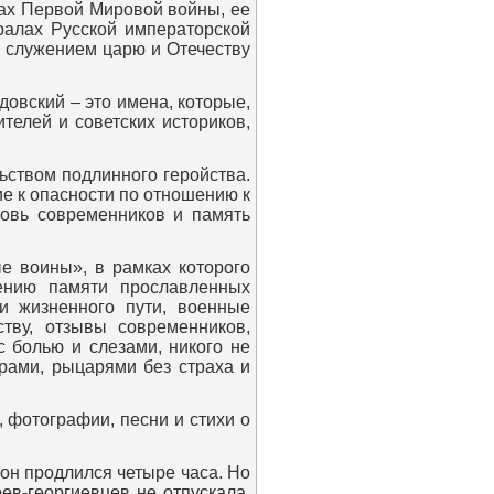
ах Первой Мировой войны, ее
ералах Русской императорской
 служением царю и Отечеству
вский – это имена, которые,
телей и советских историков,
ством подлинного геройства.
ие к опасности по отношению к
бовь современников и память
 воины», в рамках которого
чению памяти прославленных
и жизненного пути, военные
тву, отзывы современников,
с болью и слезами, никого не
рами, рыцарями без страха и
фотографии, песни и стихи о
н продлился четыре часа. Но
в-георгиевцев не отпускала.