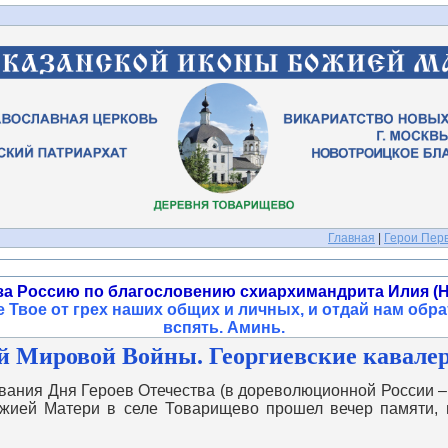
Главная
|
Герои Перв
за Россию по благословению схиархимандрита Илия (Н
 Твое от грех наших общих и личных, и отдай нам обра
вспять. Аминь
.
й Мировой Войны. Георгиевские кавалеры
ания Дня Героев Отечества (в дореволюционной России – 
ожией Матери в селе Товарищево прошел вечер памяти,