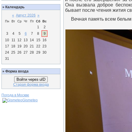
Она вызвала доброе беспоко
»
Календарь
бывает после чтения жития 
«
Август 2026
»
Вечная память всем белым
Пн
Вт
Ср
Чт
Пт
Сб
Вс
1
2
3
4
5
6
7
8
9
10
11
12
13
14
15
16
17
18
19
20
21
22
23
24
25
26
27
28
29
30
31
»
Форма входа
Войти через uID
Старая форма входа
Погода в Москве
Gismeteo