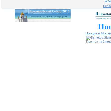
tova
Беспл
Пог
Погода в Москв
Gism
Прогноз на 2 не