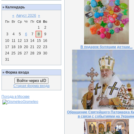
»
Календарь
«
Август 2026
»
Пн
Вт
Ср
Чт
Пт
Сб
Вс
1
2
3
4
5
6
7
8
9
10
11
12
13
14
15
16
17
18
19
20
21
22
23
В подарок болящим деткам...
24
25
26
27
28
29
30
31
»
Форма входа
Войти через uID
Старая форма входа
Погода в Москве
Gismeteo
Обращение Святейшего Патриарха К
в связи с событиями на Украин