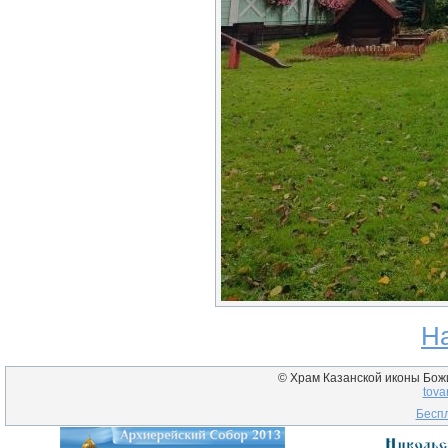
Н
© Храм Казанской иконы Божие
tova
Беспл