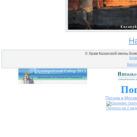
Н
© Храм Казанской иконы Божие
tova
Беспл
Пог
Погода в Москв
Gism
Прогноз на 2 не