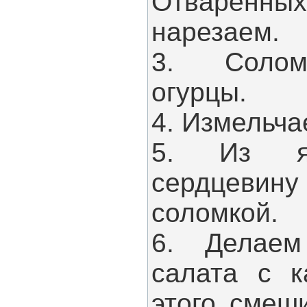
Отваренн
нарезаем.
3. Солом
огурцы.
4. Измельча
5. Из яб
сердцеви
соломкой.
6. Делаем
салата с к
этого смеш