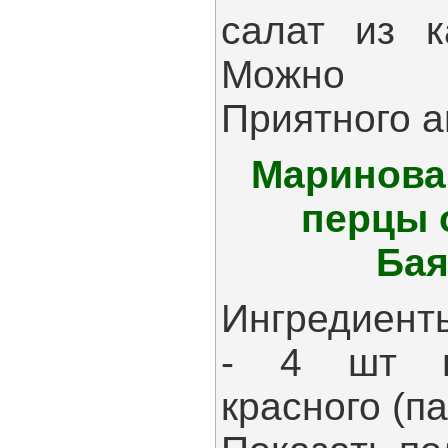
салат из к
Можно де
Приятного а
Маринова
перцы 
Бая
Ингредиент
- 4 шт п
красного (п