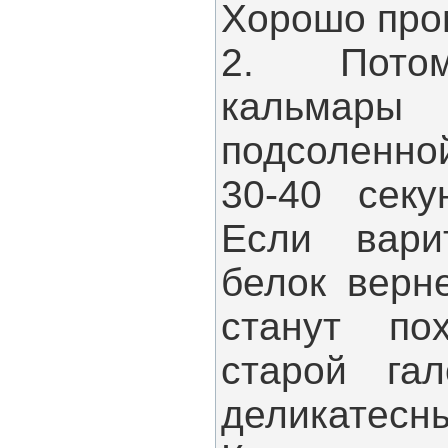
Хорошо про
2. Потом
кальмар
подсоленно
30-40 секу
Если вари
белок верн
станут по
старой га
деликатесн