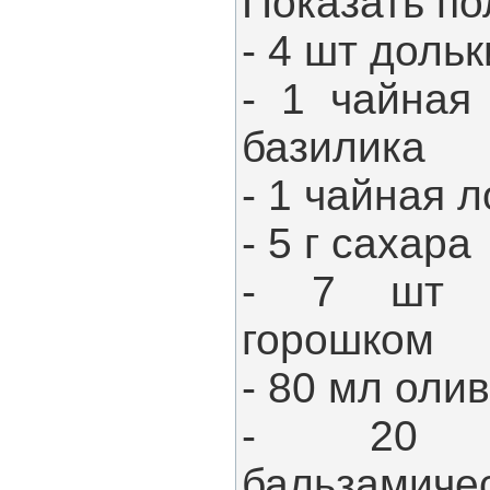
Показать по
- 4 шт доль
- 1 чайная
базилика
- 1 чайная 
- 5 г сахара
- 7 шт п
горошком
- 80 мл оли
- 20 
бальзамиче