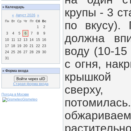
»
Календарь
крупы - 3 с
«
Август 2026
»
по вкусу).
Пн
Вт
Ср
Чт
Пт
Сб
Вс
1
2
3
4
5
6
7
8
9
должна впи
10
11
12
13
14
15
16
17
18
19
20
21
22
23
воду (10-15
24
25
26
27
28
29
30
31
с огня, на
»
Форма входа
крышкой 
Войти через uID
Старая форма входа
сверху,
Погода в Москве
потомилас
Gismeteo
обжар
растител