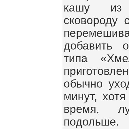
кашу из
сковороду 
перемеши
добавить 
типа «Хме
приготов
обычно ухо
минут, хотя
время, л
подольше.