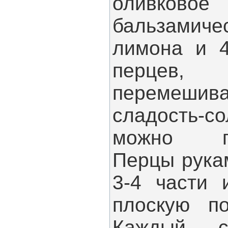
оливко
бальзамиче
лимона и 4
перцев,
перемешив
сладость-со
можно под
Перцы рука
3-4 части 
плоскую по
Каждый с