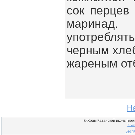
сок перцев
марин
употреблят
черным хлеб
жареным от
Н
© Храм Казанской иконы Божие
tova
Беспл