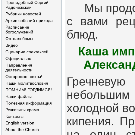
Преподобный Сергий
Мы продол
Радонежский
Рубрики новостей
с вами рец
Архив событий прихода
Расписание
блюд.
богослужений
Фотоальбомы
Видео
Каша имп
Сценарии спектаклей
Официально
Алексан
Направления
деятельности
Осторожно, секты!
Гречневую
Наши молитвословия
ПОМНИМ! ГОРДИМСЯ!
небольши
Наши файлы
Полезная информация
холодной в
Реквизиты храма
Контакты
кипения. Пр
English version
About the Church
на один ст