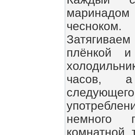
маринадо
чесноком.
Затягиваем
плёнкой и
холодильни
часов, 
следующе
употреблен
немного 
комнатной т