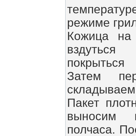
температур
режиме грил
Кожица на
вздутьс
покрыться
Затем пе
складываем 
Пакет плот
выносим 
полчаса. По