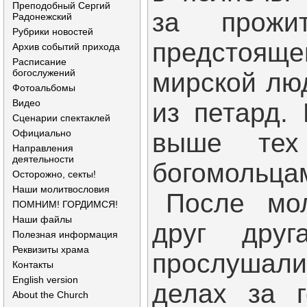
Преподобный Сергий
за прожи
Радонежский
Рубрики новостей
предстоящ
Архив событий прихода
Расписание
богослужений
мирской люд
Фотоальбомы
Видео
из петард.
Сценарии спектаклей
Официально
выше тех 
Направления
деятельности
богомольца
Осторожно, секты!
Наши молитвословия
После мо
ПОМНИМ! ГОРДИМСЯ!
Наши файлы
друг друг
Полезная информация
Реквизиты храма
прослушал
Контакты
English version
делах за г
About the Church