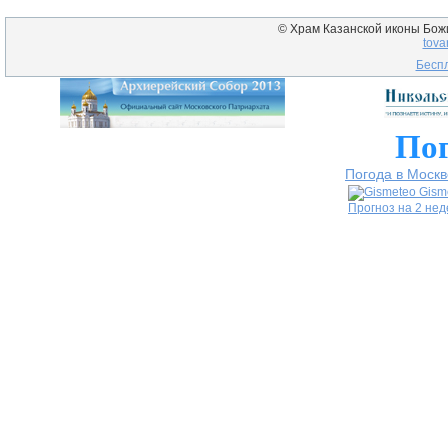
© Храм Казанской иконы Божие
tova
Беспл
Пог
Погода в Москв
Gism
Прогноз на 2 не