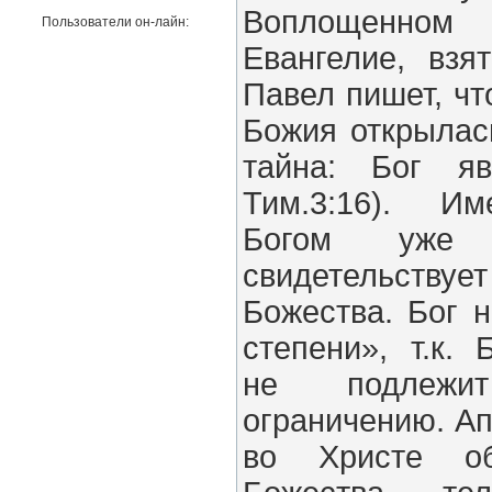
Воплощенно
Пользователи он-лайн:
Евангелие, взя
Павел пишет, ч
Божия открылас
тайна: Бог я
Тим.3:16). Им
Богом уже
свидетельств
Божества. Бог 
степени», т.к.
не подлежи
ограничению. Ап
во Христе об