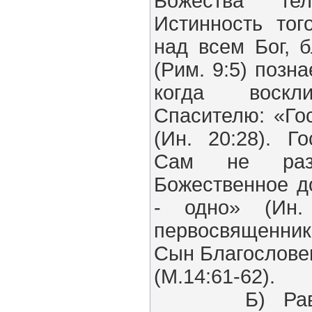
Божества тел
Истинность тог
над всем Бог, 
(Рим. 9:5) позна
когда воскл
Спасителю: «Го
(Ин. 20:28). Г
Сам не раз
Божественное д
- одно» (Ин.
первосвященни
Сын Благословен
(М.14:61-62).
Б) Равенст