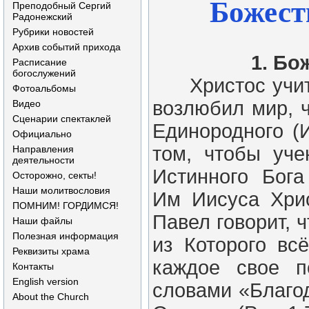
Божест
Преподобный Сергий
Радонежский
Рубрики новостей
Архив событий прихода
1. Бо
Расписание
богослужений
Христос учит 
Фотоальбомы
возлюбил мир, 
Видео
Сценарии спектаклей
Единородного (И
Официально
том, чтобы уче
Направления
деятельности
Истинного Бога
Осторожно, секты!
Наши молитвословия
Им Иисуса Хрис
ПОМНИМ! ГОРДИМСЯ!
Павел говорит, ч
Наши файлы
Полезная информация
из Которого всё
Реквизиты храма
каждое свое п
Контакты
English version
словами «Благод
About the Church