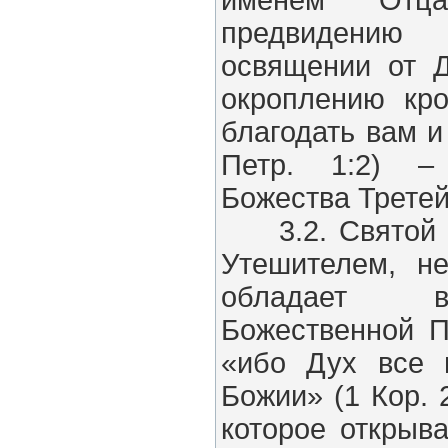
именем От
предвидени
освящении от 
окроплению кр
благодать вам и
Петр. 1:2) –
Божества Третей
3.2. Святой Д
Утешителем, н
обладает в
Божественной П
«ибо Дух все 
Божии» (1 Кор. 
которое открыв