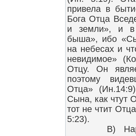
привела в быт
Бога Отца Всед
и земли», и 
быша», ибо «Сы
на небесах и чт
невидимое» (Ко
Отцу. Он явля
поэтому виде
Отца» (Ин.14:9
Сына, как чтут О
тот не чтит Отца
5:23).
В) Наряду 