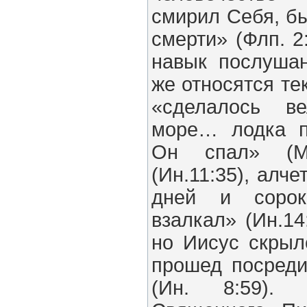
смирил Себя, б
смерти» (Флп. 2
навык послушан
же относятся тек
«сделалось в
море… лодка п
Он спал» (Мф
(Ин.11:35), алче
дней и сорок
взалкал» (Ин.14
но Иисус скрыл
прошед посреди
(Ин. 8:59).