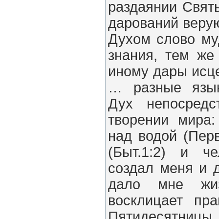
раздаянии Свят
дарований веру
Духом слово му
знания, тем ж
иному дары исц
… разные язык
Дух непосредс
творении мира
над водой (Пер
(Быт.1:2) и ч
создал меня и 
дало мне жи
восклицает пр
Пятидесятницы 