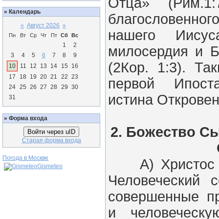
Отца» (Рим.1:
»
Календарь
благословенног
«
Август 2026
»
нашего Иису
Пн
Вт
Ср
Чт
Пт
Сб
Вс
1
2
милосердия и Б
3
4
5
6
7
8
9
(2Кор. 1:3). Т
10
11
12
13
14
15
16
17
18
19
20
21
22
23
первой Ипост
24
25
26
27
28
29
30
истина Откровен
31
»
Форма входа
2. Божество Сы
Войти через uID
Старая форма входа
Погода в Москве
А) Христос к
Gismeteo
Человеческий 
совершенные п
и человеческ