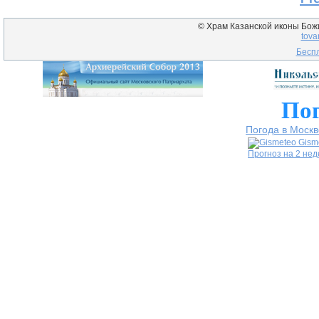
© Храм Казанской иконы Божие
tova
Беспл
Пог
Погода в Москв
Gism
Прогноз на 2 не