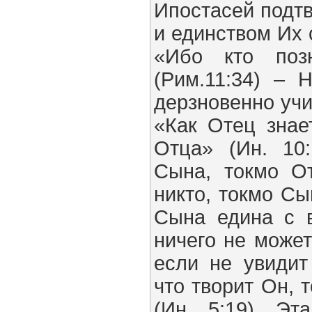
Ипостасей подт
и единством Их 
«Ибо кто поз
(Рим.11:34) – 
дерзновенно учи
«Как Отец знае
Отца» (Ин. 10:
Сына, токмо О
никто, токмо Сы
Сына едина с в
ничего не может
если не увидит
что творит Он, 
(Ин. 5:19). Э