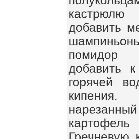
полукольца
кастрюлю 
добавить м
шампиньо
помидор
добавить к
горячей во
кипения
нарезанн
картофел
Гречневую 