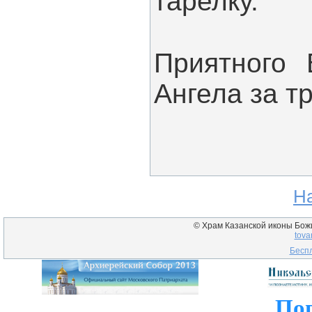
тарелку.
Приятного 
Ангела за т
Н
© Храм Казанской иконы Божие
tova
Беспл
Пог