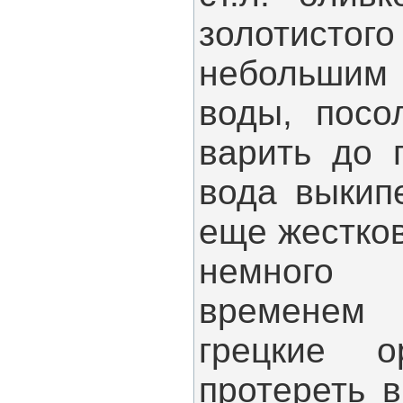
золотистог
небольши
воды, посо
варить до 
вода выкип
еще жестко
немного
временем
грецкие о
протереть 