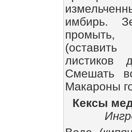
измельче
имбирь. З
промыть,
(оставит
листиков д
Смешать вс
Макароны г
Кексы ме
Ингр