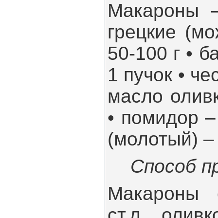
Макароны –
грецкие (м
50-100 г • б
1 пучок • че
масло оливк
• помидор –
(молотый) – 
Способ п
Макароны 
ст.л. олив