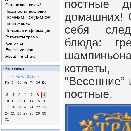
постные д
Осторожно, секты!
Наши молитвословия
домашних! 
ПОМНИМ! ГОРДИМСЯ!
Наши файлы
себя сле
Полезная информация
Реквизиты храма
блюда: гр
Контакты
English version
шампиньо
About the Church
котлеты
»
Календарь
«
Август 2026
»
"Весенние”
Пн
Вт
Ср
Чт
Пт
Сб
Вс
1
2
постные.
3
4
5
6
7
8
9
10
11
12
13
14
15
16
17
18
19
20
21
22
23
24
25
26
27
28
29
30
31