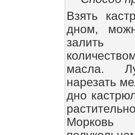
Взять каст
дном, можн
залить
количество
масла. Л
нарезать ме
дно кастрю
растител
Морков