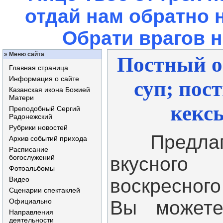
отдай нам обратно 
Обрати врагов 
»
Меню сайта
Постный о
Главная страница
Информация о сайте
суп; пос
Казанская икона Божией
Матери
кекс
Преподобный Сергий
Радонежский
Рубрики новостей
Предлага
Архив событий прихода
Расписание
богослужений
вкусног
Фотоальбомы
Видео
воскресног
Сценарии спектаклей
Официально
Вы можете
Направления
деятельности