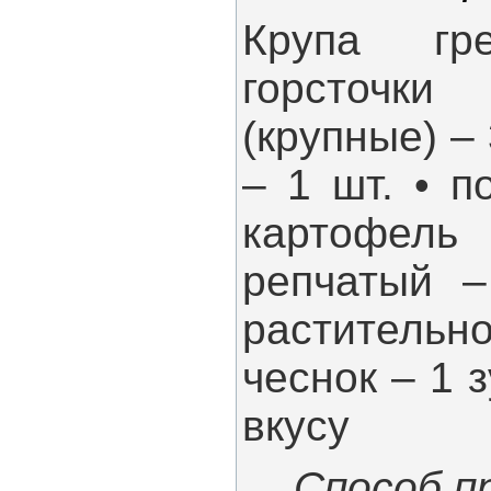
Крупа гр
горсточки
(крупные) – 
– 1 шт. • п
картофель
репчатый –
растительн
чеснок – 1 з
вкусу
Способ п