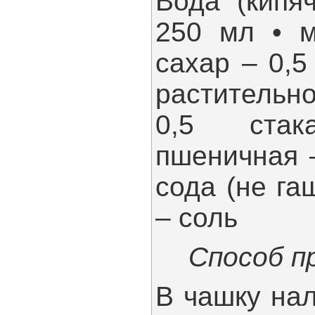
Вода (кипя
250 мл • м
сахар – 0,5
растительно
0,5 ста
пшеничная –
сода (не гаш
– соль
Способ п
В чашку нал