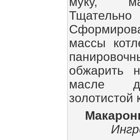
муку, ма
Тщательн
Сформиро
массы котл
панировоч
обжарить н
масле д
золотистой 
Макарон
Ингр