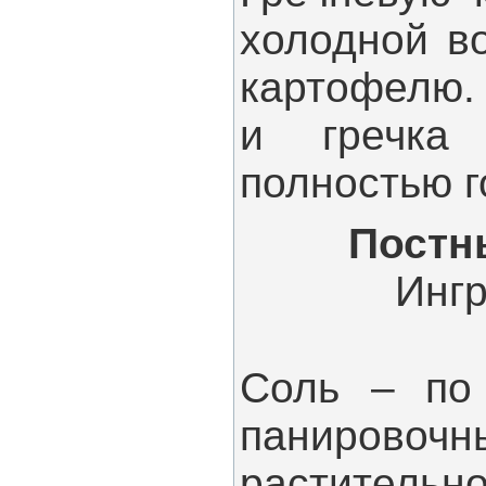
холодной в
картофелю.
и гречка 
полностью г
Постн
Ингр
Соль – по 
панирово
растительн