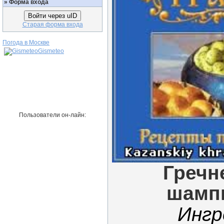
»
Форма входа
Войти через uID
Старая форма входа
Погода в Москве
Gismeteo
Пользователи он-лайн:
Гречн
шамп
Ингр