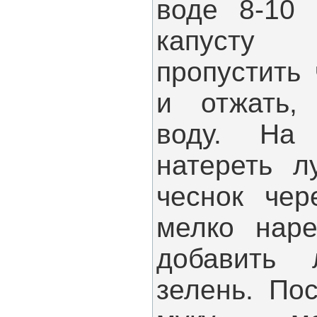
воде 8-10 
капусту 
пропустить
и отжать,
воду. На
натереть л
чеснок чер
мелко наре
добавить 
зелень. По