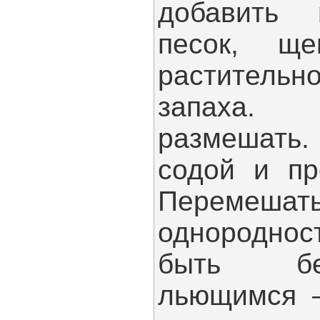
добавить 
песок, щ
раститель
запаха.
размешать.
содой и пр
Перемешат
однороднос
быть бе
льющимся –