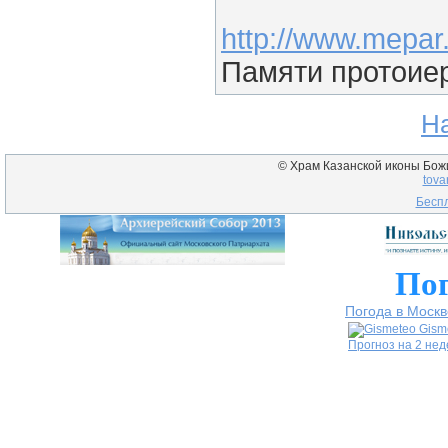
http://www.mepar
Памяти протоие
Н
© Храм Казанской иконы Божие
tova
Беспл
Пог
Погода в Москв
Gism
Прогноз на 2 не