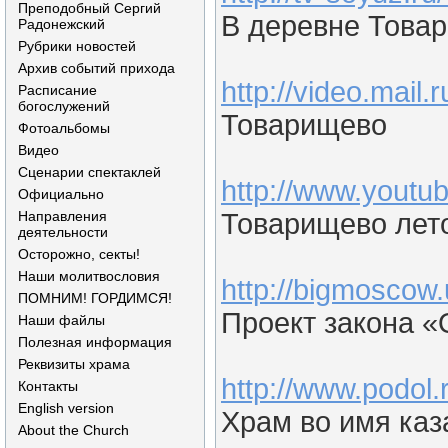
Преподобный Сергий
В деревне Товар
Радонежский
Рубрики новостей
Архив событий прихода
http://video.mail.
Расписание
богослужений
Товарищево
Фотоальбомы
Видео
Сценарии спектаклей
http://www.yout
Официально
Направления
Товарищево лет
деятельности
Осторожно, секты!
Наши молитвословия
http://bigmosco
ПОМНИМ! ГОРДИМСЯ!
Проект закона «
Наши файлы
Полезная информация
Реквизиты храма
http://www.podol.
Контакты
English version
Храм во имя каз
About the Church