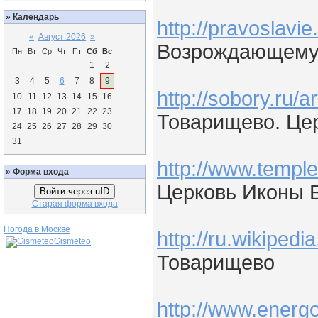
»
Календарь
http://pravoslavi
«
Август 2026
»
Возрождающемус
Пн
Вт
Ср
Чт
Пт
Сб
Вс
1
2
3
4
5
6
7
8
9
http://sobory.ru/
10
11
12
13
14
15
16
17
18
19
20
21
22
23
Товарищево. Це
24
25
26
27
28
29
30
31
http://www.templ
»
Форма входа
Церковь Иконы 
Войти через uID
Старая форма входа
Погода в Москве
http://ru.wiki
Gismeteo
Товарищево
http://www.energ