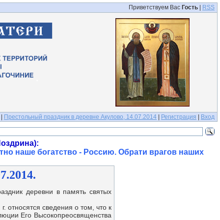
Приветствуем Вас
Гость
|
RSS
|
Престольный праздник в деревне Акулово, 14.07.2014
|
Регистрация
|
Вход
оздрина):
тно наше богатство - Россию. Обрати врагов наших
7.2014.
аздник деревни в память святых
 г. относятся сведения о том, что к
олюции Его Высокопреосвящен
ства