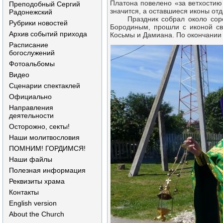
Платона повелено «за ветхости
Преподобный Сергий
значится, а оставшиеся иконы от
Радонежский
Праздник собрал около сорока
Рубрики новостей
Бородиным, прошли с иконой св
Архив событий прихода
Косьмы и Дамиана. По окончании
Расписание
богослужений
Фотоальбомы
Видео
Сценарии спектаклей
Официально
Направления
деятельности
Осторожно, секты!
Наши молитвословия
ПОМНИМ! ГОРДИМСЯ!
Наши файлы
Полезная информация
Реквизиты храма
Контакты
English version
About the Church