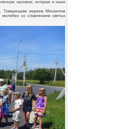
риличную часовню, которая и ныне
д. Товарищеве иереем Михаилом
й молебен со славлением святых