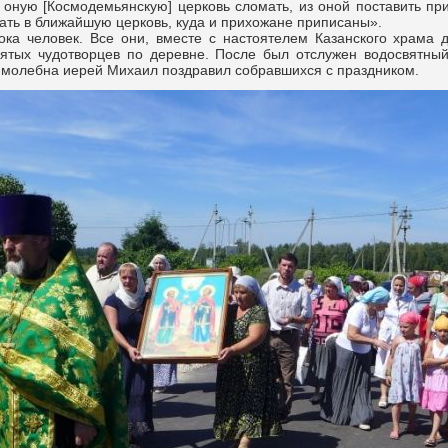
ю оную [Космодемьянскую
] церковь сломать, из оной поставить п
дать в ближайшую церковь, куда и прихожане приписаны».
 человек. Все они, вместе с настоятелем Казанского храма 
ятых чудотворцев по деревне. После был отслужен водосвятны
 молебна иерей Михаил поздравил собравшихся с праздником.