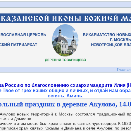
Главная
за Россию по благословению схиархимандрита Илия (Н
 Твое от грех наших общих и личных, и отдай нам обра
вспять. Аминь
.
льный праздник в деревне Акулово, 14.0
лово новых территорий г. Москвы состоялся традиционный пр
осьмы и Дамиана.
ески в этом месте был храм в память святых чудотворцев.
К 1823
 приписан храм святых Косьмы и Дамиана в селе Акулове: по рез