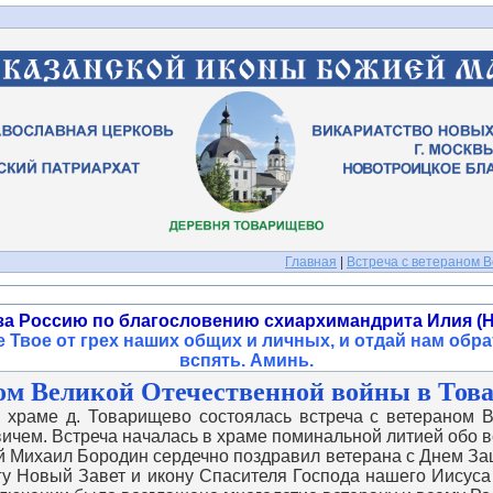
Главная
|
Встреча с ветераном В
за Россию по благословению схиархимандрита Илия (Н
 Твое от грех наших общих и личных, и отдай нам обра
вспять. Аминь
.
ом Великой Отечественной войны в Това
аме д. Товарищево состоялась встреча с ветераном В
ем. Встреча началась в храме поминальной литией обо в
й Михаил Бородин сердечно поздравил ветерана с Днем Защ
игу Новый Завет и икону Спасителя Господа нашего Иисус