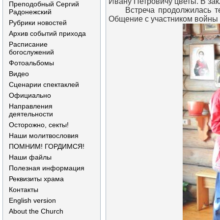
Ивану Петровичу цветы. В за
Преподобный Сергий
Встреча продолжилась т
Радонежский
Общение с участником войны 
Рубрики новостей
Архив событий прихода
Расписание
богослужений
Фотоальбомы
Видео
Сценарии спектаклей
Официально
Направления
деятельности
Осторожно, секты!
Наши молитвословия
ПОМНИМ! ГОРДИМСЯ!
Наши файлы
Полезная информация
Реквизиты храма
Контакты
English version
About the Church