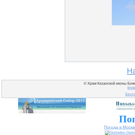
Н
© Храм Казанской иконы Божие
tova
Беспл
Пог
Погода в Москв
Gism