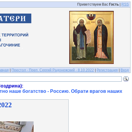
Приветствуем Вас
Гость
|
RSS
авная
|
Престол - Преп. Сергий Радонежский - 8.10.2022
|
Регистрация
|
Вход
оздрина):
тно наше богатство - Россию. Обрати врагов наших
2022