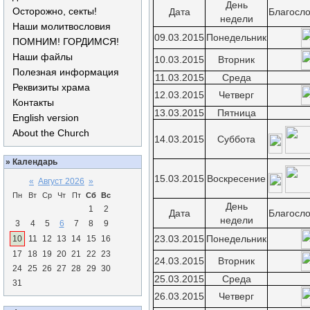
День
Осторожно, секты!
Дата
Благосл
недели
Наши молитвословия
09.03.2015
Понедельник
ПОМНИМ! ГОРДИМСЯ!
Наши файлы
10.03.2015
Вторник
Полезная информация
11.03.2015
Среда
Реквизиты храма
12.03.2015
Четверг
Контакты
13.03.2015
Пятница
English version
About the Church
14.03.2015
Суббота
»
Календарь
15.03.2015
Воскресение
«
Август 2026
»
Пн
Вт
Ср
Чт
Пт
Сб
Вс
День
1
2
Дата
Благосл
недели
3
4
5
6
7
8
9
23.03.2015
Понедельник
10
11
12
13
14
15
16
17
18
19
20
21
22
23
24.03.2015
Вторник
24
25
26
27
28
29
30
25.03.2015
Среда
31
26.03.2015
Четверг