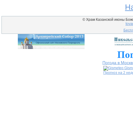
Н
© Храм Казанской иконы Божие
tova
Беспл
Пог
Погода в Москв
Gism
Прогноз на 2 не