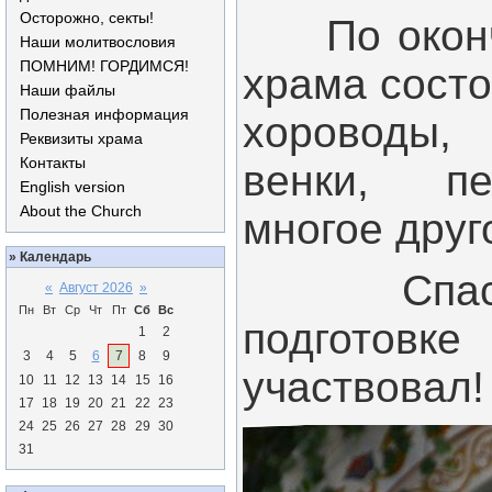
Осторожно, секты!
По окончан
Наши молитвословия
ПОМНИМ! ГОРДИМСЯ!
храма состо
Наши файлы
Полезная информация
хороводы,
Реквизиты храма
Контакты
венки, п
English version
About the Church
многое друг
»
Календарь
Спасибо 
«
Август 2026
»
Пн
Вт
Ср
Чт
Пт
Сб
Вс
подготовк
1
2
3
4
5
6
7
8
9
участвовал!
10
11
12
13
14
15
16
17
18
19
20
21
22
23
24
25
26
27
28
29
30
31