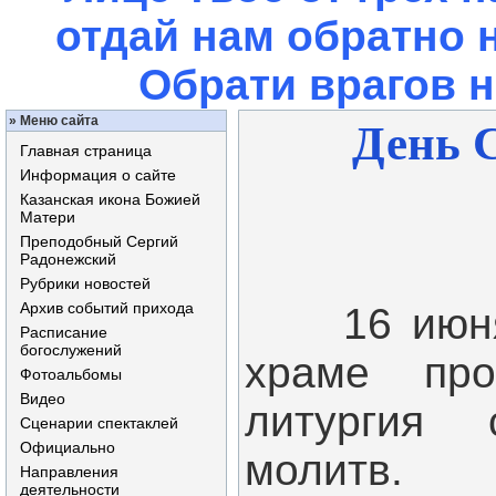
отдай нам обратно 
Обрати врагов 
»
Меню сайта
День 
Главная страница
Информация о сайте
Казанская икона Божией
Матери
Преподобный Сергий
Радонежский
Рубрики новостей
Архив событий прихода
16 июня, 
Расписание
богослужений
храме про
Фотоальбомы
Видео
литургия 
Сценарии спектаклей
Официально
молитв.
Направления
деятельности