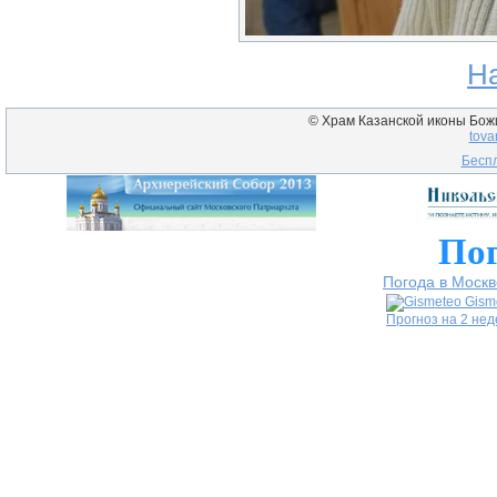
Н
© Храм Казанской иконы Божие
tova
Беспл
Пог
Погода в Москв
Gism
Прогноз на 2 не