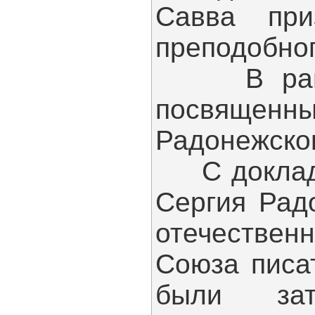
Савва при
преподобног
В рамках
посвяще
Радонежско
С докладом
Сергия Рад
отечественн
Союза писа
были зат