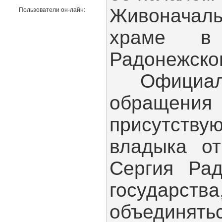
Живоначал
Пользователи он-лайн:
храме в 
Радонежско
Официальна
обращения 
присутств
владыка от
Сергия Рад
государств
объединят