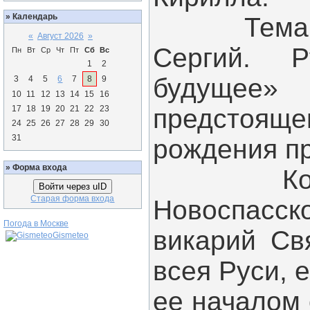
»
Календарь
Тема дан
«
Август 2026
»
Сергий. Р
Пн
Вт
Ср
Чт
Пт
Сб
Вс
1
2
будущее»
3
4
5
6
7
8
9
10
11
12
13
14
15
16
17
18
19
20
21
22
23
предстоящ
24
25
26
27
28
29
30
31
рождения п
»
Форма входа
Конфере
Войти через uID
Старая форма входа
Новоспасск
Погода в Москве
викарий Св
Gismeteo
всея Руси, 
ее началом 