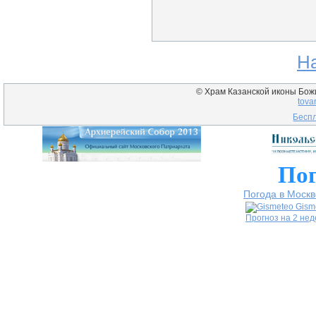
Н
© Храм Казанской иконы Божие
tova
Беспл
Пог
Погода в Москв
Gism
Прогноз на 2 не