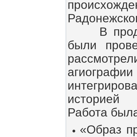
происхожд
Радонежског
В продолж
были прове
рассмотр
агиограф
интегриро
историей 
Работа была
«Образ п