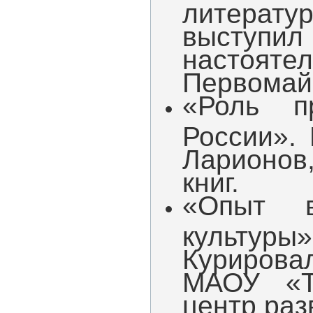
литерату
выступи
настоятел
Первомай
«Роль п
России».
Ларионов
книг.
«Опыт в
культур
Курировал
МАОУ «Т
центр раз