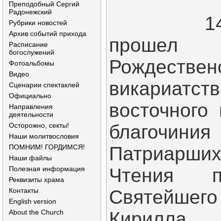
Преподобный Сергий
Радонежский
14 нояб
Рубрики новостей
Архив событий прихода
прошел 
Расписание
богослужений
Рождестве
Фотоальбомы
Видео
викариатс
Сценарии спектаклей
Официально
восточного 
Направления
деятельности
Осторожно, секты!
благочини
Наши молитвословия
ПОМНИМ! ГОРДИМСЯ!
Патриарших
Наши файлы
Полезная информация
Чтения п
Реквизиты храма
Контакты
Святейшего 
English version
About the Church
Кирилла.