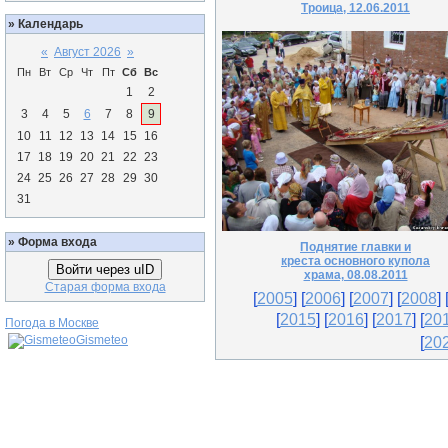
Троица, 12.06.2011
»
Календарь
«
Август 2026
»
Пн
Вт
Ср
Чт
Пт
Сб
Вс
1
2
3
4
5
6
7
8
9
10
11
12
13
14
15
16
17
18
19
20
21
22
23
24
25
26
27
28
29
30
31
»
Форма входа
Поднятие главки и
креста основного купола
Войти через uID
храма, 08.08.2011
Старая форма входа
[
2005
] [
2006
] [
2007
] [
2008
] 
[
2015
]
[
2016
] [
2017
] [
20
Погода в Москве
Gismeteo
[
20