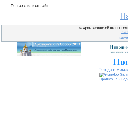
Пользователи он-лайн:
Н
© Храм Казанской иконы Божие
tova
Беспл
Пог
Погода в Москв
Gism
Прогноз на 2 не