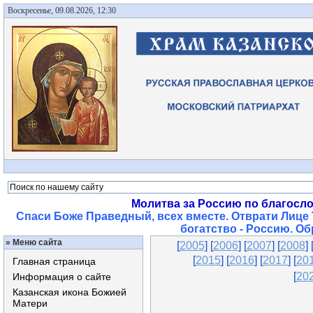
Воскресенье, 09.08.2026, 12:30
Молитва за Россию по благосл
Спаси Боже Праведный, всех вместе. Отврати Лице 
богатство - Россию. О
»
Меню сайта
[
2005
] [
2006
] [
2007
] [
2008
] 
[
2015
]
[
2016
] [
2017
] [
20
Главная страница
[
20
Информация о сайте
Казанская икона Божией
Матери