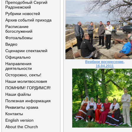
Преподобный Сергий
Радонежский
Рубрики новостей
Архив событий прихода
Расписание
богослужений
Фотоальбомы
Видео
Сценарии спектаклей
Официально
Вербное воскресение,
Направления
16.04.2011
деятельности
Осторожно, секты!
Наши молитвословия
ПОМНИМ! ГОРДИМСЯ!
Наши файлы
Полезная информация
Реквизиты храма
Контакты
English version
About the Church