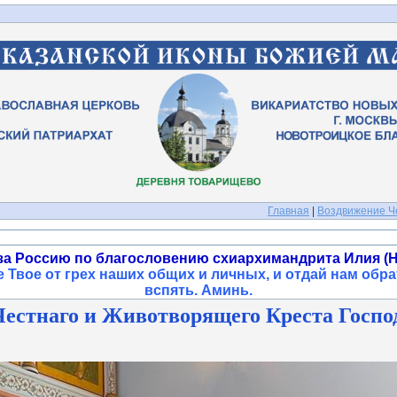
Главная
|
Воздвижение Че
за Россию по благословению схиархимандрита Илия (Н
 Твое от грех наших общих и личных, и отдай нам обра
вспять. Аминь
.
естнаго и Животворящего Креста Господн