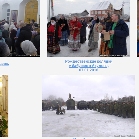
Рождественские колядки
щево,
у бабушек в Акулове,
07.01.2016