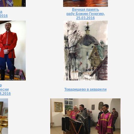
Вечная память
ва
рабу Божию Георгию,
.2016
25.03.2016
р
песни
Товарищево в акварели
4.2016