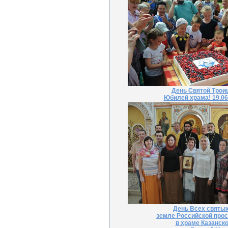
День Святой Трои
Юбилей храма! 19.06
День Всех святых
земле Российской про
в храме Казанск