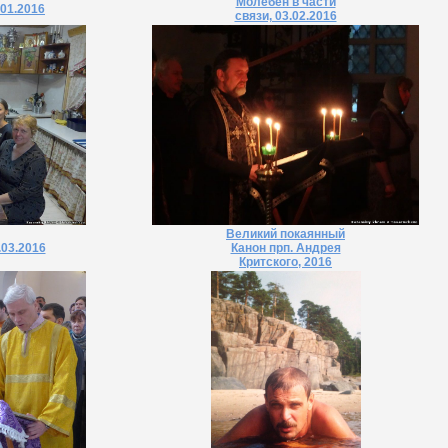
Молебен в части
.01.2016
связи, 03.02.2016
Великий покаянный
.03.2016
Канон прп. Андрея
Критского, 2016