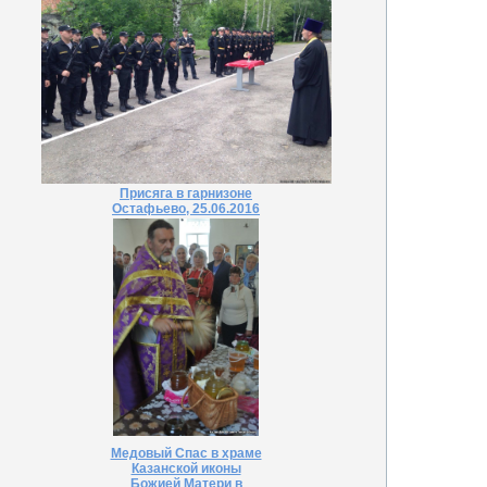
Присяга в гарнизоне
Остафьево, 25.06.2016
Медовый Спас в храме
Казанской иконы
Божией Матери в