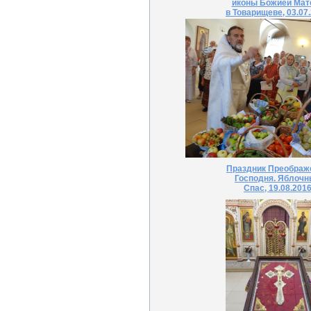
иконы Божией Мат
в Товарищеве, 03.07
Праздник Преображ
Господня. Яблоч
Спас, 19.08.201