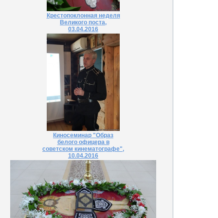
Крестопоклонная неделя
Великого поста,
03.04.2016
Киносеминар "Образ
белого офицера в
советском кинематографе",
10.04.2016