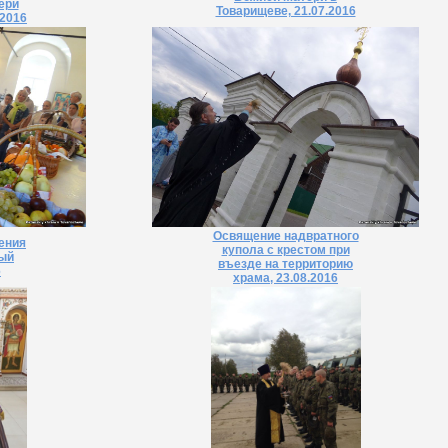
ери
Товарищеве, 21.07.2016
.2016
Освящение надвратного
ения
купола с крестом при
ный
въезде на территорию
6
храма, 23.08.2016