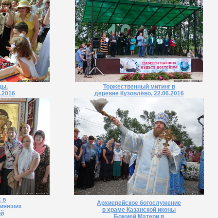
цы.
Торжественный митинг в
.2016
деревне Кузовлёво, 22.06.2016
 в
Архиерейское богослужение
сиявших
в храме Казанской иконы
ой
Божией Матери в