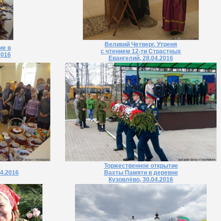
Великий Четверг. Утреня
ие в
с чтением 12-ти Страстных
2016
Евангелий, 28.04.2016
Торжественное открытие
4.2016
Вахты Памяти в деревне
Кузовлёво, 30.04.2016