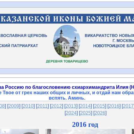
за Россию по благословению схиархимандрита Илия (Н
 Твое от грех наших общих и личных, и отдай нам обра
вспять. Аминь
.
08
] [
2009
] [
2010
] [
2011
] [
2012
] [
2013
] [
2014
] [
2015
]
[
2016
] [
2017
[
2024
] [
2025
]
[
2026
]
2016 год