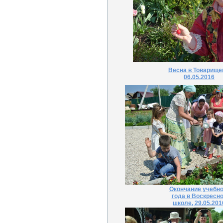
Весна в Товарище
06.05.2016
Окончание учебно
года в Воскресн
школе, 29.05.201