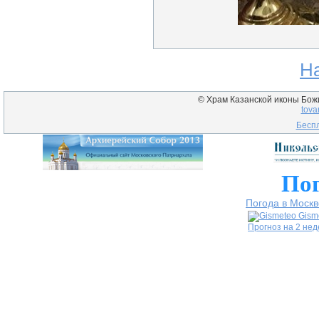
Н
© Храм Казанской иконы Божие
tova
Беспл
Пог
Погода в Москв
Gism
Прогноз на 2 не