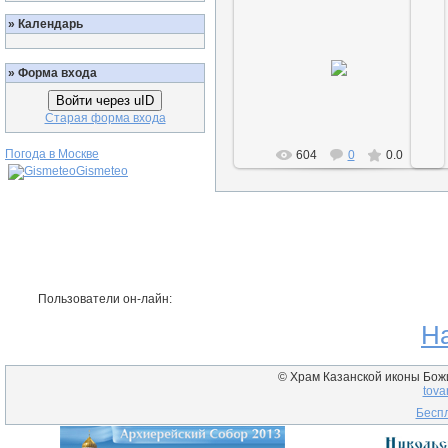
»
Календарь
30.09.2012
»
Форма входа
Сайтмэн
Войти через uID
Старая форма входа
Погода в Москве
604
0
0.0
Gismeteo
Пользователи он-лайн:
Н
© Храм Казанской иконы Божие
tova
Беспл