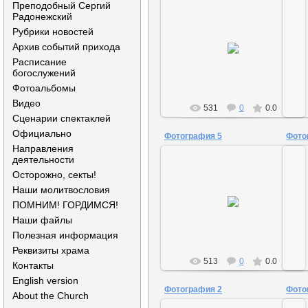
Преподобный Сергий
Радонежский
Рубрики новостей
30.09.2012
Архив событий прихода
Сайтмэн
Расписание
богослужений
Фотоальбомы
Видео
531
0
0.0
Сценарии спектаклей
Официально
Фотография 5
Фото
Направления
деятельности
Осторожно, секты!
Наши молитвословия
30.09.2012
ПОМНИМ! ГОРДИМСЯ!
Сайтмэн
Наши файлы
Полезная информация
Реквизиты храма
513
0
0.0
Контакты
English version
Фотография 2
Фото
About the Church