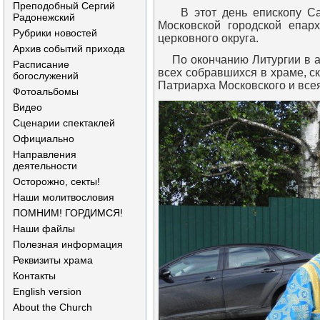
Преподобный Сергий
В этот день епископу Савв
Радонежский
Московской городской епарх
Рубрики новостей
церковного округа.
Архив событий прихода
По окончанию Литургии в ар
Расписание
всех собравшихся в храме, с
богослужений
Патриарха Московского и все
Фотоальбомы
Видео
Сценарии спектаклей
Официально
Направления
деятельности
Осторожно, секты!
Наши молитвословия
ПОМНИМ! ГОРДИМСЯ!
Наши файлы
Полезная информация
Реквизиты храма
Контакты
English version
About the Church