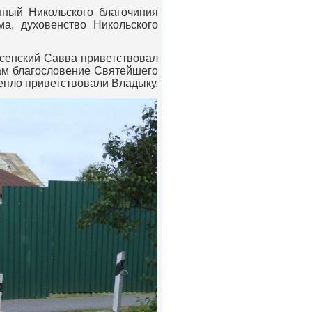
ный Никольского благочиния
ма, духовенство Никольского
сенский Савва приветствовал
нам благословение Святейшего
епло приветствовали Владыку.