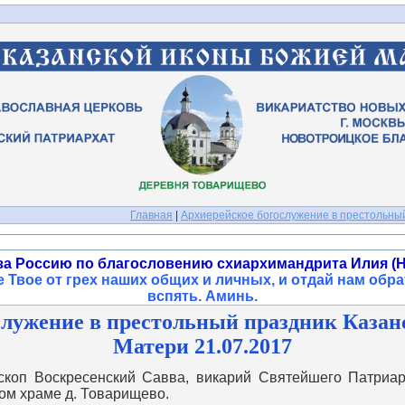
Главная
|
Архиерейское богослужение в престольны
за Россию по благословению схиархимандрита Илия (Н
 Твое от грех наших общих и личных, и отдай нам обра
вспять. Аминь
.
служение в престольный праздник Каза
Матери 21.07.2017
 Воскресенский Савва, викарий Святейшего Патриарх
ом храме д. Товарищево.