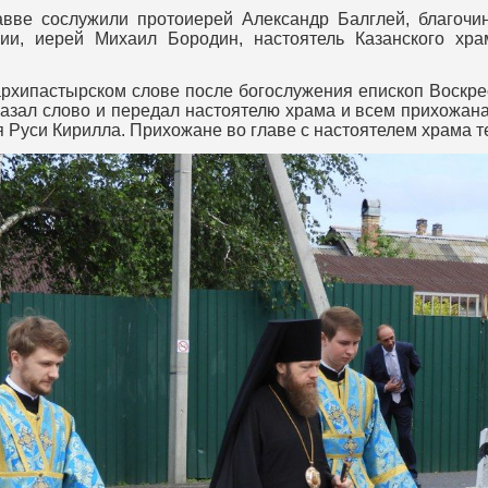
е сослужили протоиерей Александр Балглей, благочин
ии, иерей Михаил Бородин, настоятель Казанского хра
хипастырском слове после богослужения епископ Воскре
казал слово и передал настоятелю храма и всем прихожа
я Руси Кирилла. Прихожане во главе с настоятелем храма т