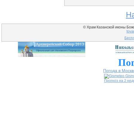
Н
© Храм Казанской иконы Божие
tova
Беспл
Пог
Погода в Москв
Gism
Прогноз на 2 не