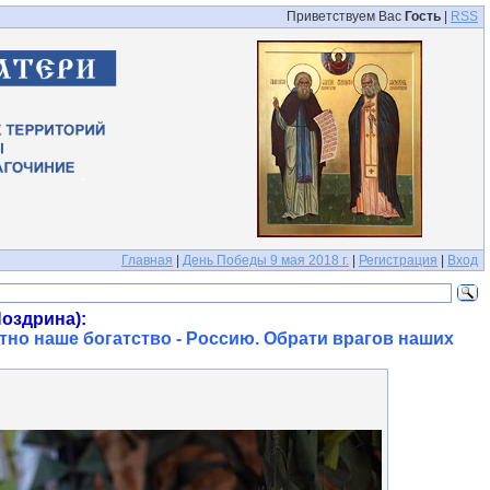
Приветствуем Вас
Гость
|
RSS
Главная
|
День Победы 9 мая 2018 г.
|
Регистрация
|
Вход
оздрина):
тно наше богатство - Россию. Обрати врагов наших