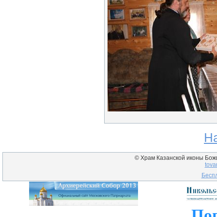
Н
© Храм Казанской иконы Божие
tova
Беспл
Пог