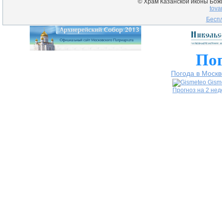
© Храм Казанской иконы Божие
tova
Беспл
Пог
Погода в Москв
Gism
Прогноз на 2 не