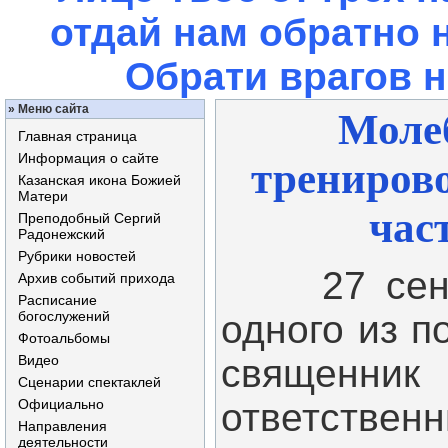
отдай нам обратно 
Обрати врагов 
»
Меню сайта
Молеб
Главная страница
Информация о сайте
трениров
Казанская икона Божией
Матери
час
Преподобный Сергий
Радонежский
Рубрики новостей
27 сентяб
Архив событий прихода
Расписание
богослужений
одного из 
Фотоальбомы
Видео
священн
Сценарии спектаклей
Официально
ответстве
Направления
деятельности