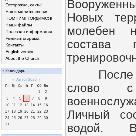
Вооруженн
Осторожно, секты!
Наши молитвословия
Новых тер
ПОМНИМ! ГОРДИМСЯ!
Наши файлы
молебен н
Полезная информация
Реквизиты храма
состава 
Контакты
English version
тренировочн
About the Church
После мо
»
Календарь
«
Август 2026
»
слово с
Пн
Вт
Ср
Чт
Пт
Сб
Вс
1
2
военнослуж
3
4
5
6
7
8
9
10
11
12
13
14
15
16
Личный со
17
18
19
20
21
22
23
24
25
26
27
28
29
30
водой. 
31