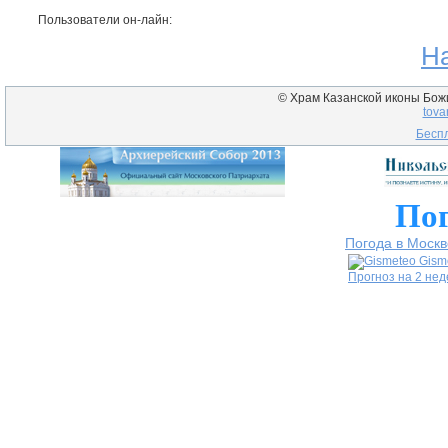
Пользователи он-лайн:
Н
© Храм Казанской иконы Божие
tova
Беспл
Пог
Погода в Москв
Gism
Прогноз на 2 не