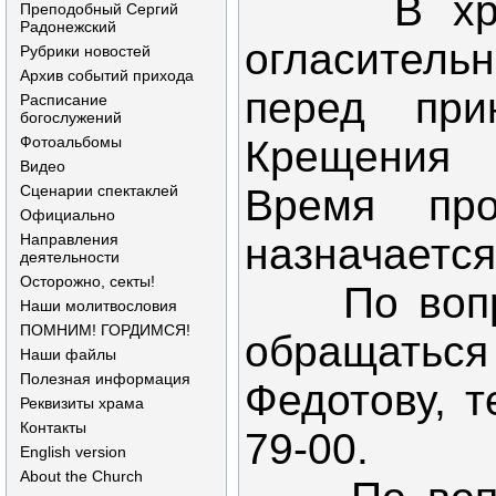
В храме
Преподобный Сергий
Радонежский
огласите
Рубрики новостей
Архив событий прихода
перед при
Расписание
богослужений
Фотоальбомы
Крещения
Видео
Сценарии спектаклей
Время про
Официально
Направления
назначается
деятельности
Осторожно, секты!
По вопро
Наши молитвословия
ПОМНИМ! ГОРДИМСЯ!
обращать
Наши файлы
Полезная информация
Федотову, т
Реквизиты храма
Контакты
79-00.
English version
About the Church