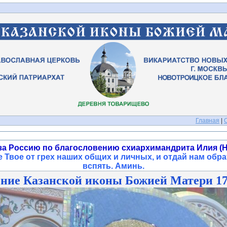
Главная
|
за Россию по благословению схиархимандрита Илия (Н
 Твое от грех наших общих и личных, и отдай нам обра
вспять. Аминь
.
ние Казанской иконы Божией Матери 17.