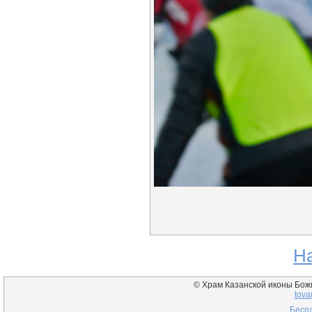
Н
© Храм Казанской иконы Божие
tova
Беспл