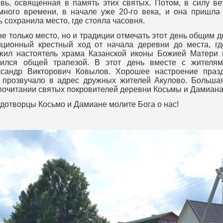
вь, освященная в память этих святых. Потом, в силу вет
много времени, в начале уже 20-го века, и она пришла 
сохранила место, где стояла часовня.
только место, но и традиции отмечать этот день общим д
иционный крестный ход от начала деревни до места, где
жил настоятель храма Казанской иконы Божией Матери
жился общей трапезой. В этот день вместе с жителям
ксандр Викторович Ковылов. Хорошее настроение праз
 прозвучало в адрес дружных жителей Акулово. Большая
почитании святых покровителей деревни Косьмы и Дамиана
отворцы Косьмо и Дамиане молите Бога о нас!