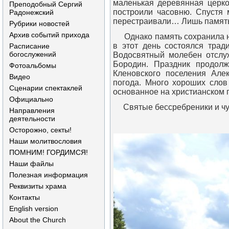
маленькая деревянная церко
Преподобный Сергий
построили часовню. Спустя 
Радонежский
перестраивали… Лишь память 
Рубрики новостей
Архив событий прихода
Однако память сохранила не 
в этот день состоялся трад
Расписание
богослужений
Водосвятный молебен отслу
Бородин. Праздник продол
Фотоальбомы
Кленовского поселения Але
Видео
погода. Много хороших слов
Сценарии спектаклей
основанное на христианском 
Официально
Святые бессребреники и чуд
Направления
деятельности
Осторожно, секты!
Наши молитвословия
ПОМНИМ! ГОРДИМСЯ!
Наши файлы
Полезная информация
Реквизиты храма
Контакты
English version
About the Church